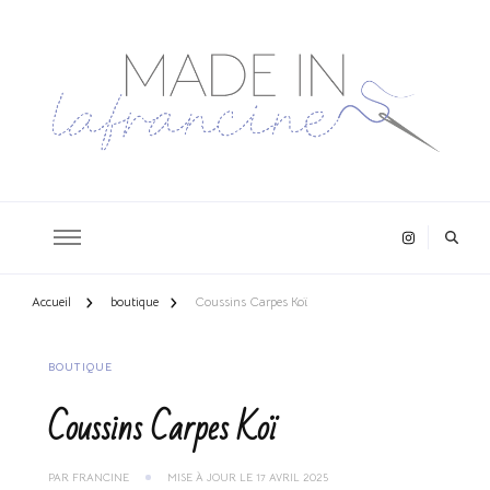
Accueil
boutique
Coussins Carpes Koï
BOUTIQUE
Coussins Carpes Koï
PAR
FRANCINE
MISE À JOUR LE
17 AVRIL 2025