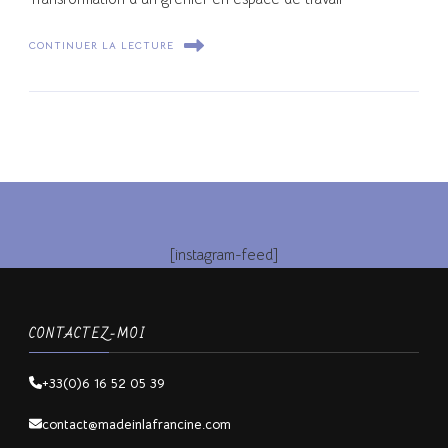
CONTINUER LA LECTURE
[instagram-feed]
CONTACTEZ-MOI
+33(0)6 16 52 05 39
contact@madeinlafrancine.com